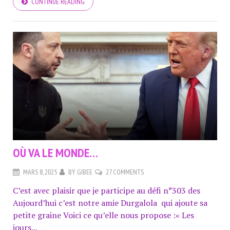
CONTINUE READING
OÙ VA LE MONDE…
MARS 8, 2025
BY
GIBEE
27 COMMENTS
C’est avec plaisir que je participe au défi n°303 des
Aujourd’hui c’est notre amie Durgalola qui ajoute sa
petite graine Voici ce qu’elle nous propose :« Les
jours...