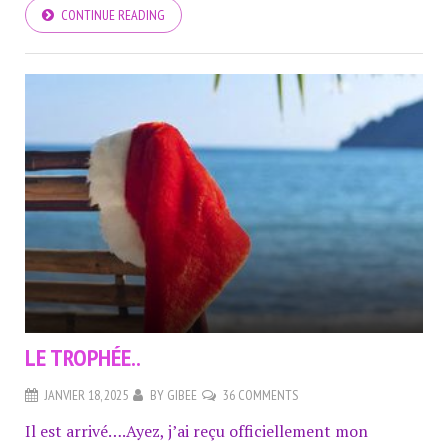
CONTINUE READING
LE TROPHÉE..
JANVIER 18, 2025
BY
GIBEE
36 COMMENTS
Il est arrivé….Ayez, j’ai reçu officiellement mon