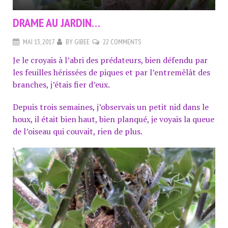
DRAME AU JARDIN…
MAI 13, 2017
BY
GIBEE
22 COMMENTS
Je le croyais à l’abri des prédateurs, bien défendu par
les feuilles hérissées de piques et par l’entremêlât des
branches, j’étais fier d’eux.
Depuis trois semaines, j’observais un petit nid dans le
houx, il était bien haut, bien planqué, je voyais la queue
de l’oiseau qui couvait, rien de plus.