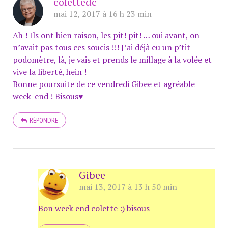
colettedc
mai 12, 2017 à 16 h 23 min
Ah ! Ils ont bien raison, les pit! pit! … oui avant, on
n’avait pas tous ces soucis !!! J’ai déjà eu un p’tit
podomètre, là, je vais et prends le millage à la volée et
vive la liberté, hein !
Bonne poursuite de ce vendredi Gibee et agréable
week-end ! Bisous♥
RÉPONDRE
Gibee
mai 13, 2017 à 13 h 50 min
Bon week end colette :) bisous