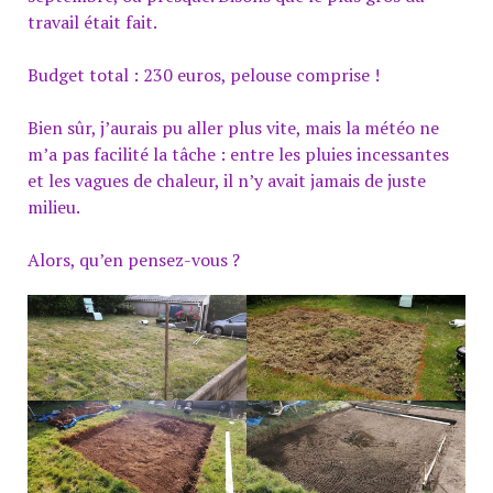
travail était fait.
Budget total : 230 euros, pelouse comprise !
Bien sûr, j’aurais pu aller plus vite, mais la météo ne
m’a pas facilité la tâche : entre les pluies incessantes
et les vagues de chaleur, il n’y avait jamais de juste
milieu.
Alors, qu’en pensez-vous ?