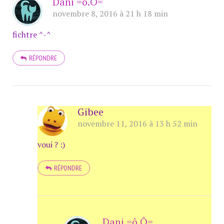
Dani =ô.Ô=
novembre 8, 2016 à 21 h 18 min
fichtre ^-^
RÉPONDRE
Gibee
novembre 11, 2016 à 13 h 52 min
voui ? :)
RÉPONDRE
Dani =ô.Ô=