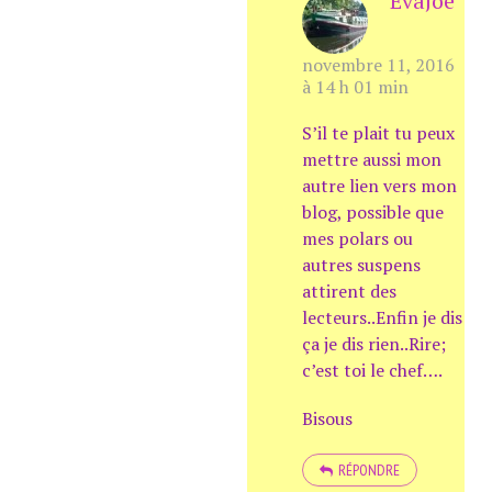
EvaJoe
novembre 11, 2016
à 14 h 01 min
S’il te plait tu peux
mettre aussi mon
autre lien vers mon
blog, possible que
mes polars ou
autres suspens
attirent des
lecteurs..Enfin je dis
ça je dis rien..Rire;
c’est toi le chef….
Bisous
RÉPONDRE