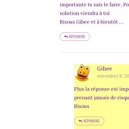
importante tu sais le faire . P
solution viendra à toi
Bisous Gibee et à bientôt …
RÉPONDRE
Gibee
novembre 8, 20
Plus la réponse est impo
prenant jamais de risqu
Bisous
RÉPONDRE