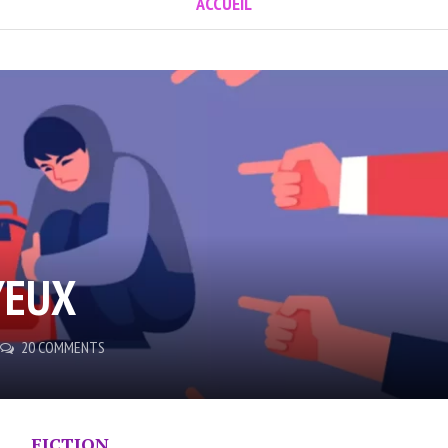
ACCUEIL
YEUX
20 COMMENTS
FICTION