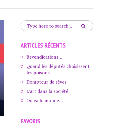
ARTICLES RÉCENTS
Revendications…
Quand les députés choisissent
les poisons
Dompteur de rêves
L’art dans la société
Où va le monde…
FAVORIS