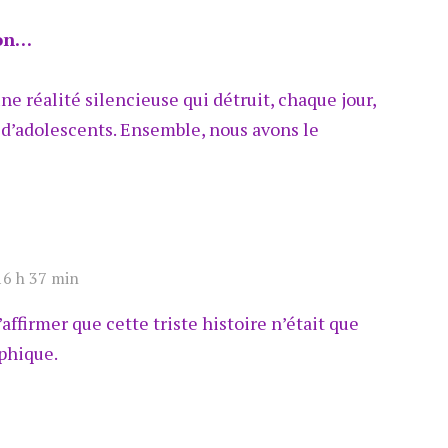
ion…
e réalité silencieuse qui détruit, chaque jour,
t d’adolescents. Ensemble, nous avons le
16 h 37 min
ffirmer que cette triste histoire n’était que
aphique.